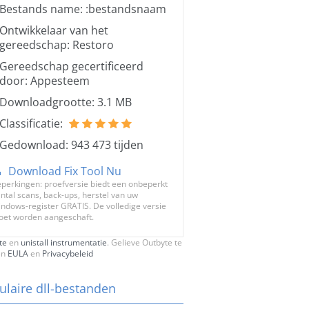
Bestands name: :bestandsnaam
Ontwikkelaar van het
gereedschap: Restoro
Gereedschap gecertificeerd
door: Appesteem
Downloadgrootte: 3.1 MB
Classificatie:
Gedownload: 943 473 tijden
Download Fix Tool Nu
perkingen: proefversie biedt een onbeperkt
ntal scans, back-ups, herstel van uw
ndows-register GRATIS. De volledige versie
et worden aangeschaft.
te
en
unistall instrumentatie
. Gelieve Outbyte te
en
EULA
en
Privacybeleid
ulaire dll-bestanden