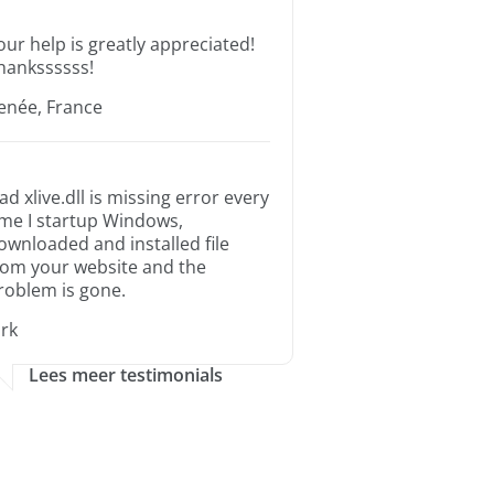
our help is greatly appreciated!
hankssssss!
enée, France
ad xlive.dll is missing error every
ime I startup Windows,
ownloaded and installed file
rom your website and the
roblem is gone.
irk
Lees meer testimonials