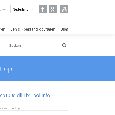
guage:
ren
Een dll-bestand opvragen
Blog
t op!
p100d.dll Fix Tool Info
ale aanbieding