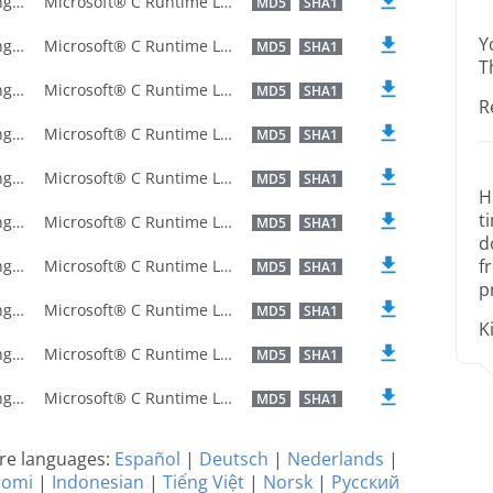
U.S. English
Microsoft® C Runtime Library
MD5
SHA1
Y
U.S. English
Microsoft® C Runtime Library
MD5
SHA1
T
U.S. English
Microsoft® C Runtime Library
MD5
SHA1
R
U.S. English
Microsoft® C Runtime Library
MD5
SHA1
U.S. English
Microsoft® C Runtime Library
MD5
SHA1
H
t
U.S. English
Microsoft® C Runtime Library
MD5
SHA1
d
f
U.S. English
Microsoft® C Runtime Library
MD5
SHA1
p
U.S. English
Microsoft® C Runtime Library
MD5
SHA1
K
U.S. English
Microsoft® C Runtime Library
MD5
SHA1
U.S. English
Microsoft® C Runtime Library
MD5
SHA1
ere languages:
Español
|
Deutsch
|
Nederlands
|
uomi
|
Indonesian
|
Tiếng Việt
|
Norsk
|
Русский