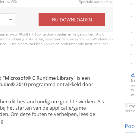
der uw OS:
Speciale aanbieding
NU DOWNLOADEN
aan msvcp100.dll Fix Tool te downloaden en te gebruiken. Als u
tand handmatig installeren, selecteer dan uw versie van Windows en
 de juiste plaats met behulp van de onderstaande instructie, het
md
"Microsoft® C Runtime Library"
is een
Be
Studio® 2010
programma ontwikkeld door
aa
Wi
mo
bben dit bestand nodig om goed te werken. Als
Outby
bij het starten van de applicatie/game
herzi
den. Om deze fouten te verhelpen, lees de
g.
Pop