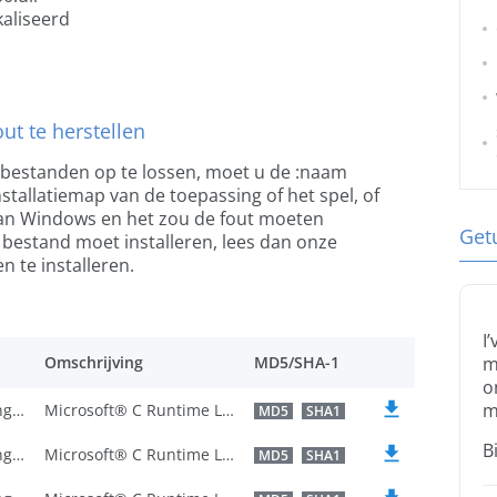
kaliseerd
ut te herstellen
-bestanden op te lossen, moet u de :naam
tallatiemap van de toepassing of het spel, of
an Windows en het zou de fout moeten
Get
t bestand moet installeren, lees dan onze
 te installeren.
I
Omschrijving
MD5/SHA-1
m
o
m
U.S. English
Microsoft® C Runtime Library
MD5
SHA1
B
U.S. English
Microsoft® C Runtime Library
MD5
SHA1