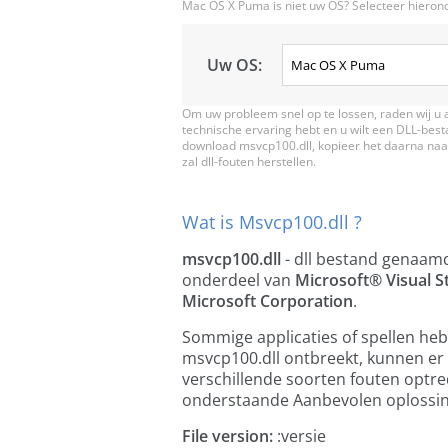
Mac OS X Puma is niet uw OS? Selecteer hieron
Uw OS:
Om uw probleem snel op te lossen, raden wij u 
technische ervaring hebt en u wilt een DLL-bes
download msvcp100.dll, kopieer het daarna naar
zal dll-fouten herstellen.
Wat is Msvcp100.dll ?
msvcp100.dll
- dll bestand genaa
onderdeel van
Microsoft® Visual 
Microsoft Corporation
.
Sommige applicaties of spellen he
msvcp100.dll ontbreekt, kunnen er 
verschillende soorten fouten optre
onderstaande Aanbevolen oplossin
File version:
:versie