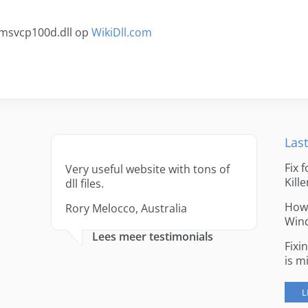
 msvcp100d.dll op
WikiDll.com
Last
Fix 
Very useful website with tons of
Kille
dll files.
How 
Rory Melocco, Australia
Win
Lees meer testimonials
Fixi
is m
L