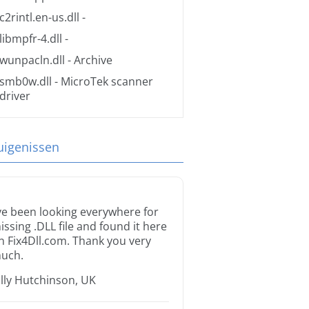
c2rintl.en-us.dll
-
libmpfr-4.dll
-
wunpacln.dll
- Archive
smb0w.dll
- MicroTek scanner
driver
uigenissen
’ve been looking everywhere for
issing .DLL file and found it here
n Fix4Dll.com. Thank you very
uch.
illy Hutchinson, UK