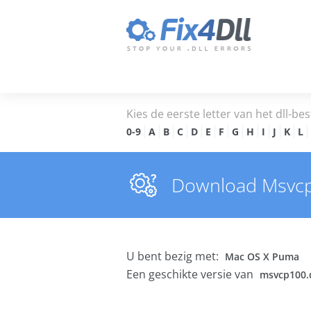
Kies de eerste letter van het dll-bes
0-9
A
B
C
D
E
F
G
H
I
J
K
L
Download Msvcp10
U bent bezig met:
Mac OS X Puma
Een geschikte versie van
msvcp100.d