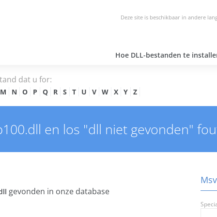
Deze site is beschikbaar in andere lan
Hoe DLL-bestanden te installe
tand dat u for:
M
N
O
P
Q
R
S
T
U
V
W
X
Y
Z
0.dll en los "dll niet gevonden" fou
Msvc
gevonden in onze database
ll
Speci