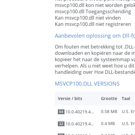
msvcp100.dll kon niet worden gelo
msvcp100.dll Toegangsschending
Kan msvcp100.dll niet vinden
Kan msvcp100.dll niet registreren
Aanbevolen oplossing om Dll-fo
Om fouten met betrekking tot .DLL
downloaden en kopiëren naar de ins
kopieer het naar de systeemmap v
verhelpen. Als u niet weet hoe u di
handleiding over Hoe DLL-bestanden
MSVCP100.DLL VERSIONS
Versie / bits
Grootte
Taal
0.58 MB
10.0.40219.473
64
0.4 MB
10.0.40219.473
32