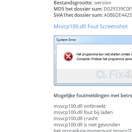
Bestandsgrootte:
:version
MD5 het dossier sum:
D029339C0F
SHA1het dossier sum:
A0B6DE4425
Msvcp100.dll Fout Screenshot
Mogelijke foutmeldingen met betrekk
msvcp100.dll ontbreekt
msvcp100.dll fout bij laden
msvcp100.dll crasht
msvcp100.dll is niet gevonden
het procedure-invoerpunt msvcp10