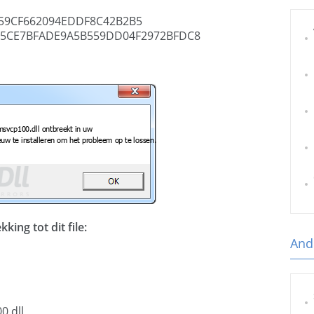
59CF662094EDDF8C42B2B5
5CE7BFADE9A5B559DD04F2972BFDC8
ing tot dit file:
And
0.dll