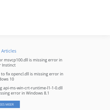
 Articles
for msvcp100.dll is missing error in
r Instinct
to fix opencl.dll is missing error in
dows 10
ng api-ms-win-crt-runtime-l1-1-0.dll
issing error in Windows 8.1
EES MEER