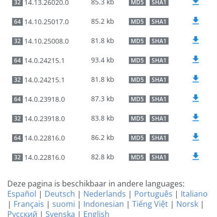
85.3 kb
14.13.26020.0
32
MD5
SHA1
85.2 kb
14.10.25017.0
64
MD5
SHA1
81.8 kb
14.10.25008.0
32
MD5
SHA1
93.4 kb
14.0.24215.1
64
MD5
SHA1
81.8 kb
14.0.24215.1
32
MD5
SHA1
87.3 kb
14.0.23918.0
64
MD5
SHA1
83.8 kb
14.0.23918.0
32
MD5
SHA1
86.2 kb
14.0.22816.0
64
MD5
SHA1
82.8 kb
14.0.22816.0
32
MD5
SHA1
Deze pagina is beschikbaar in andere languages:
Español
|
Deutsch
|
Nederlands
|
Português
|
Italiano
|
Français
|
suomi
|
Indonesian
|
Tiếng Việt
|
Norsk
|
Русский
|
Svenska
|
English