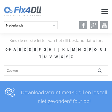
Kies de eerste letter van het dll-bestand dat u for:
0-9
A
B
C
D
E
F
G
H
I
J
K
L
M
N
O
P
Q
R
S
T
U
V
W
X
Y
Z
Download Vcruntime140.dll en los "dll
niet gevonden" fout op!