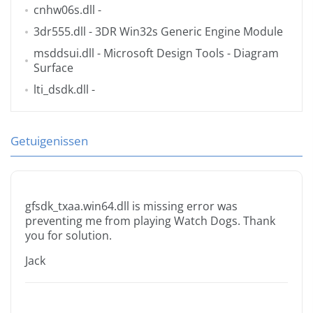
cnhw06s.dll
-
3dr555.dll
- 3DR Win32s Generic Engine Module
msddsui.dll
- Microsoft Design Tools - Diagram
Surface
lti_dsdk.dll
-
Getuigenissen
gfsdk_txaa.win64.dll is missing error was
preventing me from playing Watch Dogs. Thank
you for solution.
Jack