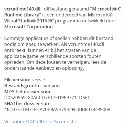
vcruntime140.dll
- dll bestand genaamd
"Microsoft® C
Runtime Library"
is een onderdeel van
Microsoft®
Visual Studio® 2015 RC
programma ontwikkeld door
Microsoft Corporation
.
Sommige applicaties of spellen hebben dit bestand
nodig om goed te werken. Als vcruntime140.dll
ontbreekt, kunnen er bij het starten van de
applicatie/game verschillende soorten fouten
optreden. Om deze fouten te verhelpen, lees de
onderstaande Aanbevolen oplossing.
File version:
:versie
Bestandsgrootte:
:version
MD5 het dossier sum:
D0520569180ACCD7E17ED9697711D6EC
SHA1het dossier sum:
46CB7E2DB7EFDA70B9A5B75B2FE0BB6038499008
Vcruntime140.dll Fout Screenshot