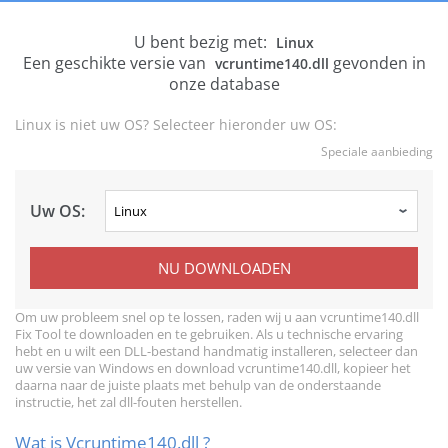
U bent bezig met:
Linux
Een geschikte versie van
gevonden in
vcruntime140.dll
onze database
Linux is niet uw OS? Selecteer hieronder uw OS:
Speciale aanbieding
Uw OS:
NU DOWNLOADEN
Om uw probleem snel op te lossen, raden wij u aan vcruntime140.dll
Fix Tool te downloaden en te gebruiken. Als u technische ervaring
hebt en u wilt een DLL-bestand handmatig installeren, selecteer dan
uw versie van Windows en download vcruntime140.dll, kopieer het
daarna naar de juiste plaats met behulp van de onderstaande
instructie, het zal dll-fouten herstellen.
Wat is Vcruntime140.dll ?