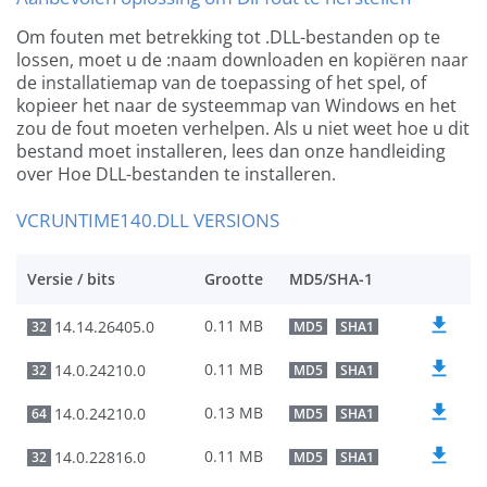
Om fouten met betrekking tot .DLL-bestanden op te
lossen, moet u de :naam downloaden en kopiëren naar
de installatiemap van de toepassing of het spel, of
kopieer het naar de systeemmap van Windows en het
zou de fout moeten verhelpen. Als u niet weet hoe u dit
bestand moet installeren, lees dan onze handleiding
over Hoe DLL-bestanden te installeren.
VCRUNTIME140.DLL VERSIONS
Versie / bits
Grootte
MD5/SHA-1
0.11 MB
14.14.26405.0
32
MD5
SHA1
0.11 MB
14.0.24210.0
32
MD5
SHA1
0.13 MB
14.0.24210.0
64
MD5
SHA1
0.11 MB
14.0.22816.0
32
MD5
SHA1