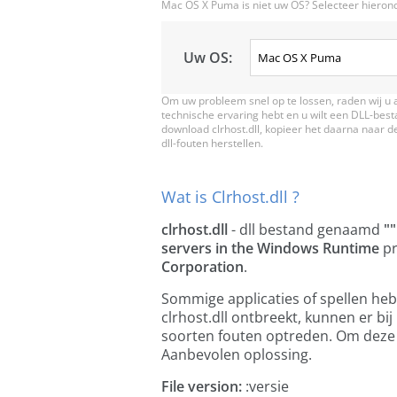
Mac OS X Puma is niet uw OS? Selecteer hieron
Uw OS:
Om uw probleem snel op te lossen, raden wij u a
technische ervaring hebt en u wilt een DLL-bes
download clrhost.dll, kopieer het daarna naar de
dll-fouten herstellen.
Wat is Clrhost.dll ?
clrhost.dll
- dll bestand genaamd
""
servers in the Windows Runtime
pr
Corporation
.
Sommige applicaties of spellen he
clrhost.dll ontbreekt, kunnen er bi
soorten fouten optreden. Om deze 
Aanbevolen oplossing.
File version:
:versie