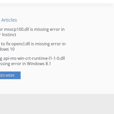
 Articles
for msvcp100.dll is missing error in
r Instinct
to fix opencl.dll is missing error in
dows 10
ng api-ms-win-crt-runtime-l1-1-0.dll
issing error in Windows 8.1
EES MEER