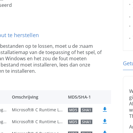
iseerd
ut te herstellen
-bestanden op te lossen, moet u de :naam
tallatiemap van de toepassing of het spel, of
an Windows en het zou de fout moeten
Get
t bestand moet installeren, lees dan onze
 te installeren.
W
Omschrijving
MD5/SHA-1
g
A
w
U.S. English
Microsoft® C Runtime Library
MD5
SHA1
T
U.S. English
Microsoft® C Runtime Library
MD5
SHA1
A