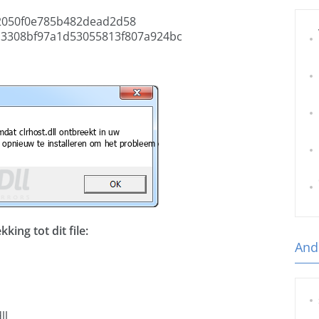
2050f0e785b482dead2d58
3308bf97a1d53055813f807a924bc
ing tot dit file:
And
ll