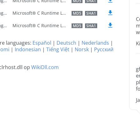
U.S. English
Microsoft® C Runtime Library
MD5
SHA1
U.S. English
Microsoft® C Runtime Library
MD5
SHA1
C
m
U.S. English
Microsoft® C Runtime Library
MD5
SHA1
w
ere languages:
Español
|
Deutsch
|
Nederlands
|
K
uomi
|
Indonesian
|
Tiếng Việt
|
Norsk
|
Русский
clrhost.dll op
WikiDll.com
g
e
p
f
J