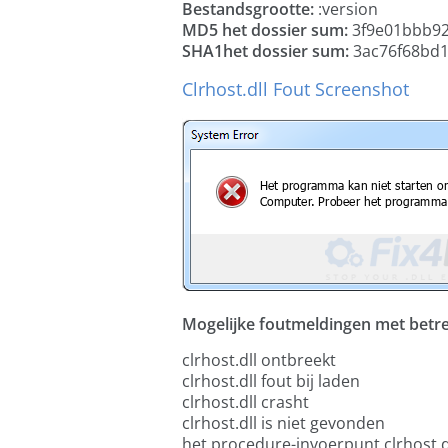
Bestandsgrootte:
:version
MD5 het dossier sum:
3f9e01bbb9
SHA1het dossier sum:
3ac76f68bd1
Clrhost.dll Fout Screenshot
Mogelijke foutmeldingen met betrekk
clrhost.dll ontbreekt
clrhost.dll fout bij laden
clrhost.dll crasht
clrhost.dll is niet gevonden
het procedure-invoerpunt clrhost.d