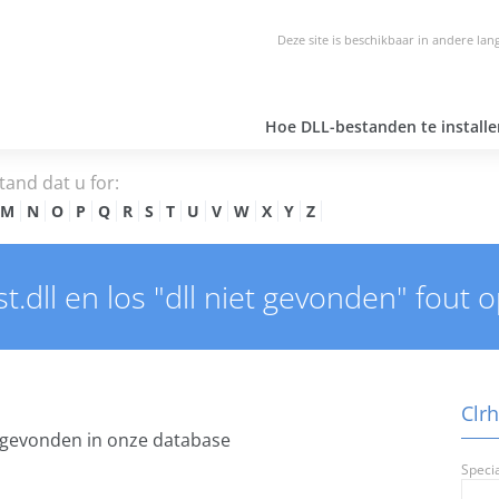
Deze site is beschikbaar in andere lan
Hoe DLL-bestanden te installe
tand dat u for:
M
N
O
P
Q
R
S
T
U
V
W
X
Y
Z
.dll en los "dll niet gevonden" fout o
Clrh
gevonden in onze database
Speci