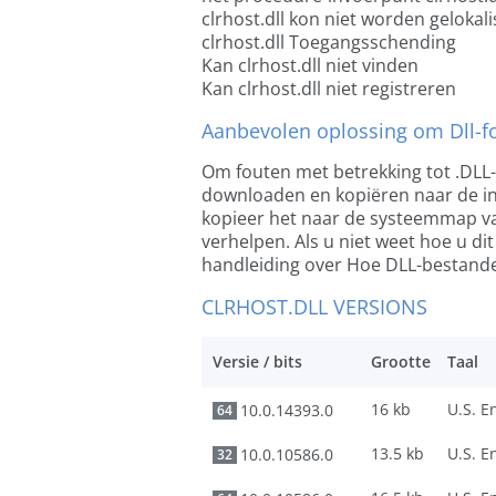
clrhost.dll kon niet worden gelokal
clrhost.dll Toegangsschending
Kan clrhost.dll niet vinden
Kan clrhost.dll niet registreren
Aanbevolen oplossing om Dll-fo
Om fouten met betrekking tot .DLL
downloaden en kopiëren naar de ins
kopieer het naar de systeemmap v
verhelpen. Als u niet weet hoe u di
handleiding over Hoe DLL-bestanden
CLRHOST.DLL VERSIONS
Versie / bits
Grootte
Taal
16 kb
10.0.14393.0
64
13.5 kb
10.0.10586.0
32