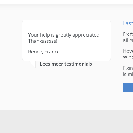
Last
Fix 
Your help is greatly appreciated!
Kille
Thankssssss!
How 
Renée, France
Win
Lees meer testimonials
Fixi
is m
L