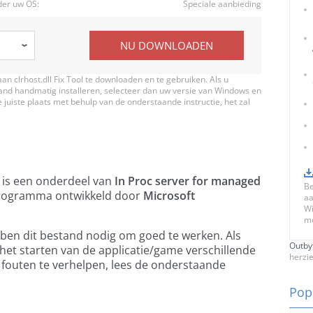
der uw OS:
Speciale aanbieding
NU DOWNLOADEN
an clrhost.dll Fix Tool te downloaden en te gebruiken. Als u
tand handmatig installeren, selecteer dan uw versie van Windows en
 juiste plaats met behulp van de onderstaande instructie, het zal
is een onderdeel van
In Proc server for managed
Be
ogramma ontwikkeld door
Microsoft
aa
Wi
mo
bben dit bestand nodig om goed te werken. Als
Outby
j het starten van de applicatie/game verschillende
herzi
fouten te verhelpen, lees de onderstaande
Pop