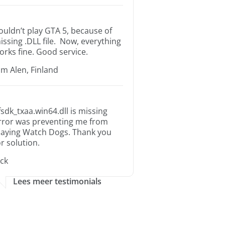
ouldn’t play GTA 5, because of
issing .DLL file. Now, everything
orks fine. Good service.
im Alen, Finland
fsdk_txaa.win64.dll is missing
rror was preventing me from
laying Watch Dogs. Thank you
or solution.
ack
Lees meer testimonials