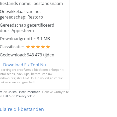
Bestands name: :bestandsnaam
Ontwikkelaar van het
gereedschap: Restoro
Gereedschap gecertificeerd
door: Appesteem
Downloadgrootte: 3.1 MB
Classificatie:
Gedownload: 943 473 tijden
Download Fix Tool Nu
perkingen: proefversie biedt een onbeperkt
ntal scans, back-ups, herstel van uw
ndows-register GRATIS. De volledige versie
et worden aangeschaft.
te
en
unistall instrumentatie
. Gelieve Outbyte te
en
EULA
en
Privacybeleid
ulaire dll-bestanden