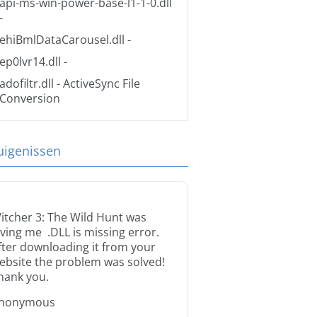
api-ms-win-power-base-l1-1-0.dll
-
ehiBmlDataCarousel.dll
-
ep0lvr14.dll
-
adofiltr.dll
- ActiveSync File
Conversion
uigenissen
itcher 3: The Wild Hunt was
iving me .DLL is missing error.
fter downloading it from your
ebsite the problem was solved!
hank you.
nonymous