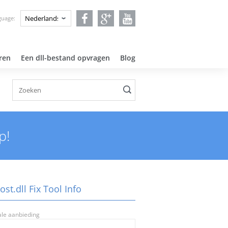
guage:
ren
Een dll-bestand opvragen
Blog
p!
ost.dll Fix Tool Info
ale aanbieding