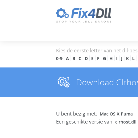
Kies de eerste letter van het dll-bes
0-9
A
B
C
D
E
F
G
H
I
J
K
L
Download Clrhost
U bent bezig met:
Mac OS X Puma
Een geschikte versie van
clrhost.dll