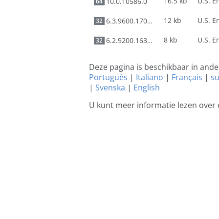
16.5 kb
10.0.10586.0
64
12 kb
6.3.9600.17031
32
8 kb
6.2.9200.16384
32
Deze pagina is beschikbaar in and
Português
|
Italiano
|
Français
|
s
|
Svenska
|
English
U kunt meer informatie lezen over 